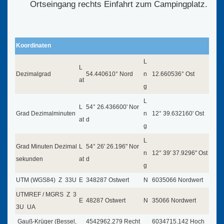
Ortseingang rechts Einfahrt zum Campingplatz.
Koordinaten
L
L
Dezimalgrad
54.440610° Nord
n
12.660536° Ost
at
g
L
L
54° 26.436600' Nor
Grad Dezimalminuten
n
12° 39.632160' Ost
at
d
g
L
Grad Minuten Dezimal
L
54° 26' 26.196" Nor
n
12° 39' 37.9296" Ost
sekunden
at
d
g
UTM (WGS84) Z 33U
E
348287 Ostwert
N
6035066 Nordwert
UTMREF / MGRS Z 3
E
48287 Ostwert
N
35066 Nordwert
3U UA
Gauß-Krüger (Bessel,
4542962.279 Recht
6034715.142 Hoch