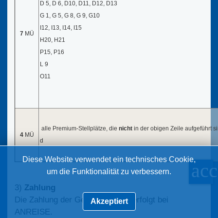
D 5, D 6, D10, D11, D12, D13
G 1, G 5, G 8, G 9, G10
I12, I13, I14, I15
7
MÜ
H20, H21
P15, P16
L 9
O11
alle Premium-Stellplätze, die
nicht
in der obigen Zeile aufgeführt s
4
MÜ
d
Diese Website verwendet ein technisches Cookie,
acc
um die Funktionalität zu verbessern.
3)
Zahlung
Die Zahlung der Gesamtsumme erfolgt bei
Akzeptiert
ANREISE.