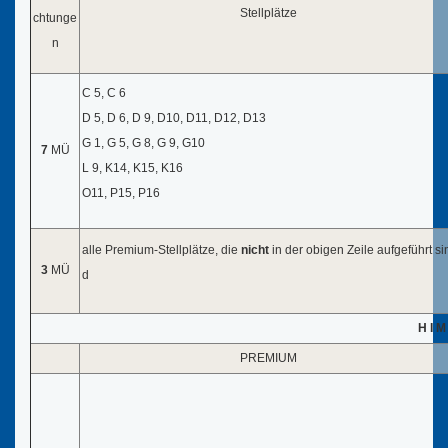
Stellplätze
chtunge
n
C 5, C 6
D 5, D 6, D 9, D10, D11, D12, D13
G 1, G 5, G 8, G 9, G10
7
MÜ
L 9, K14, K15, K16
O11, P15, P16
alle Premium-Stellplätze, die
nicht
in der obigen Zeile aufgeführt si
3
MÜ
d
H I M 
PREMIUM