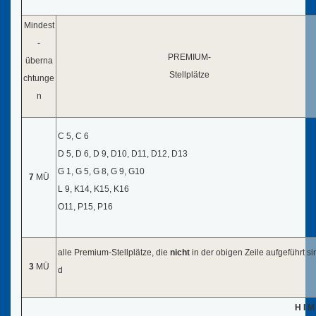
Mindest
-
PREMIUM-
überna
Stellplätze
chtunge
n
C 5, C 6
D 5, D 6, D 9, D10, D11, D12, D13
G 1, G 5, G 8, G 9, G10
7
MÜ
L 9, K14, K15, K16
O11, P15, P16
alle Premium-Stellplätze, die
nicht
in der obigen Zeile aufgeführt si
3
MÜ
d
H I M 