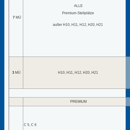
ALLE
Premium-Stellplätze
7
MÜ
außer H10, H11, H12, H20, H21
3
MÜ
H10, H11, H12, H20, H21
PREMIUM
C 5, C 6