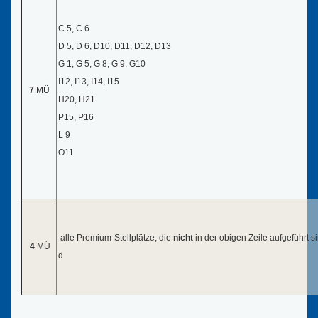
C 5, C 6
D 5, D 6, D10, D11, D12, D13
G 1, G 5, G 8, G 9, G10
I12, I13, I14, I15
7
MÜ
H20, H21
P15, P16
L 9
O11
alle Premium-Stellplätze, die
nicht
in der obigen Zeile aufgeführt s
4
MÜ
d