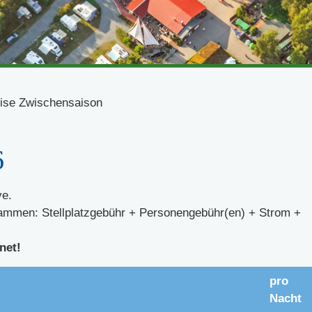
ise Zwischensaison
6
ve.
sammen: Stellplatzgebühr + Personengebühr(en) + Strom +
net!
pro
Nacht