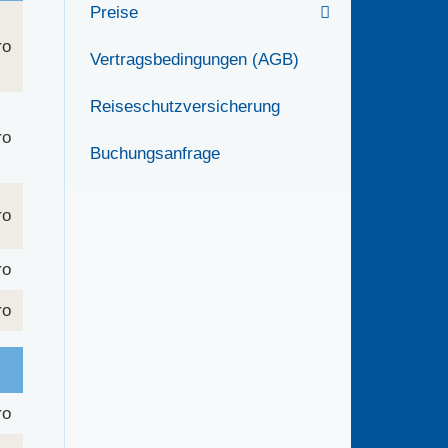
Preise
ro
Vertragsbedingungen (AGB)
Reiseschutzversicherung
ro
Buchungsanfrage
ro
ro
ro
ro